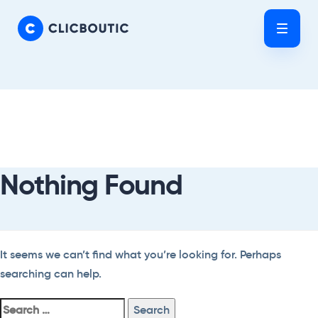
Skip
Skip
links
to
Tog
primary
nav
navigation
Skip
Search
to
For:
content
Nothing Found
It seems we can’t find what you’re looking for. Perhaps
searching can help.