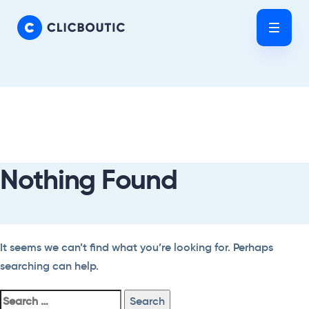
Skip
Skip
links
to
Tog
primary
nav
navigation
Skip
Search
to
For:
content
Nothing Found
It seems we can’t find what you’re looking for. Perhaps
searching can help.