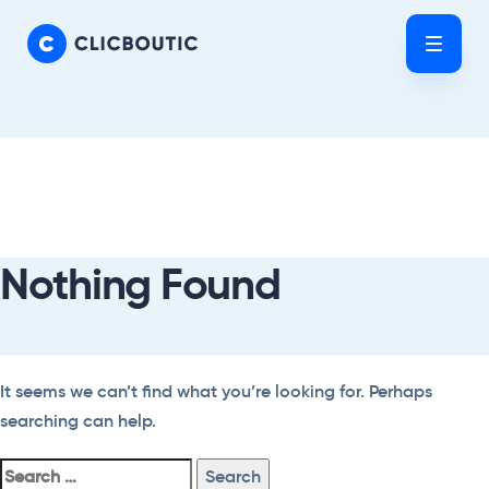
Skip
Skip
links
to
Tog
primary
nav
navigation
Skip
Search
to
For:
content
Nothing Found
It seems we can’t find what you’re looking for. Perhaps
searching can help.