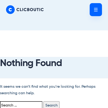
Skip
Skip
links
to
Tog
primary
nav
navigation
Skip
Search
to
For:
content
Nothing Found
It seems we can’t find what you’re looking for. Perhaps
searching can help.