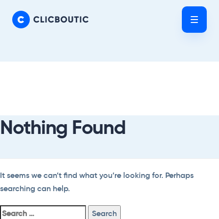
Skip
Skip
links
to
Tog
primary
nav
navigation
Skip
Search
to
For:
content
Nothing Found
It seems we can’t find what you’re looking for. Perhaps
searching can help.