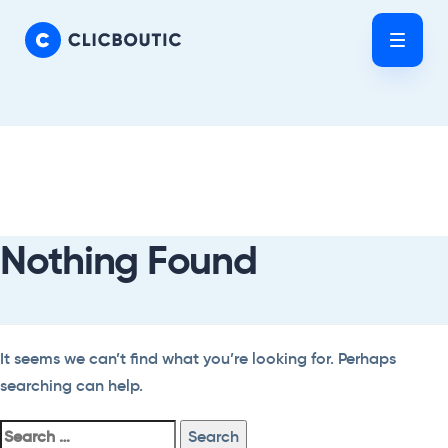
Skip
Skip
links
to
Tog
primary
nav
navigation
Skip
Search
to
For:
content
Nothing Found
It seems we can’t find what you’re looking for. Perhaps
searching can help.