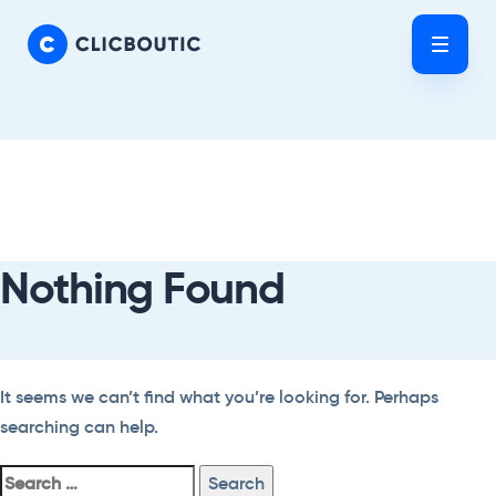
Skip
Skip
links
to
Tog
primary
nav
navigation
Skip
Search
to
For:
content
Nothing Found
It seems we can’t find what you’re looking for. Perhaps
searching can help.