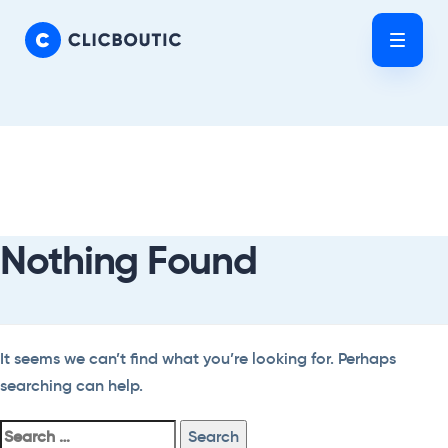
Skip
Skip
links
to
Tog
primary
nav
navigation
Skip
Search
to
For:
content
Nothing Found
It seems we can’t find what you’re looking for. Perhaps
searching can help.