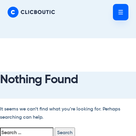
Skip
Skip
links
to
Tog
primary
nav
navigation
Skip
Search
to
For:
content
Nothing Found
It seems we can’t find what you’re looking for. Perhaps
searching can help.