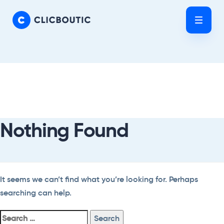
Skip
Skip
links
to
Tog
primary
nav
navigation
Skip
Search
to
For:
content
Nothing Found
It seems we can’t find what you’re looking for. Perhaps
searching can help.