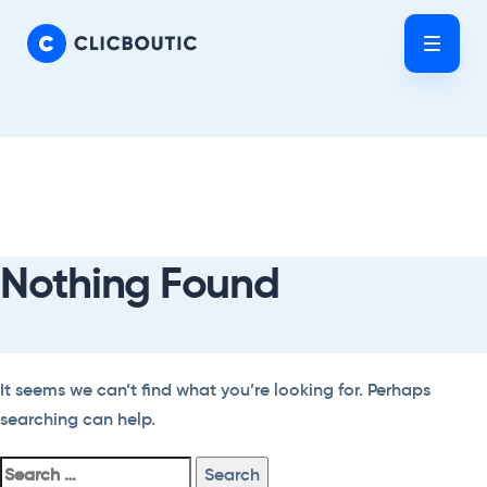
Skip
Skip
links
to
Tog
primary
nav
navigation
Skip
Search
to
For:
content
Nothing Found
It seems we can’t find what you’re looking for. Perhaps
searching can help.