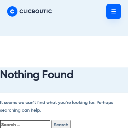
Skip
Skip
links
to
Tog
primary
nav
navigation
Skip
Search
to
For:
content
Nothing Found
It seems we can’t find what you’re looking for. Perhaps
searching can help.