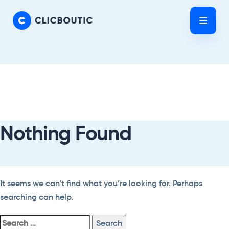
Skip
Skip
links
to
Tog
primary
nav
navigation
Skip
Search
to
For:
content
Nothing Found
It seems we can’t find what you’re looking for. Perhaps
searching can help.