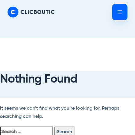
Skip
Skip
links
to
Tog
primary
nav
navigation
Skip
Search
to
For:
content
Nothing Found
It seems we can’t find what you’re looking for. Perhaps
searching can help.