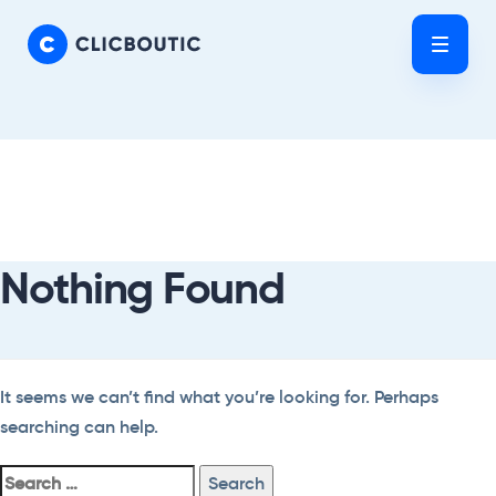
Skip
Skip
links
to
Tog
primary
nav
navigation
Skip
Search
to
For:
content
Nothing Found
It seems we can’t find what you’re looking for. Perhaps
searching can help.