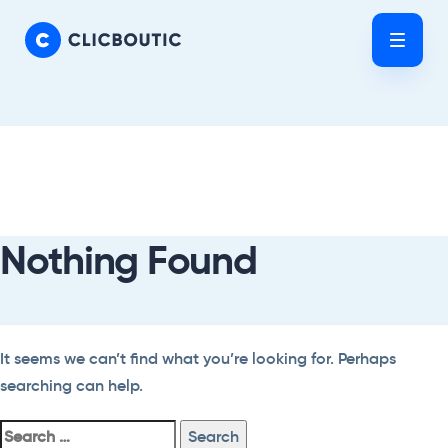
Skip
Skip
links
to
Tog
primary
nav
navigation
Skip
Search
to
For:
content
Nothing Found
It seems we can’t find what you’re looking for. Perhaps
searching can help.