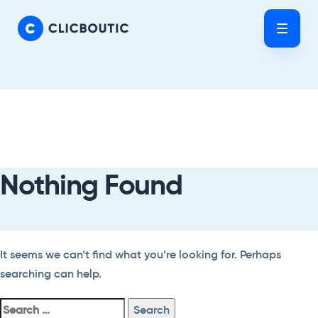
Skip
Skip
links
to
Tog
primary
nav
navigation
Skip
Search
to
For:
content
Nothing Found
It seems we can’t find what you’re looking for. Perhaps
searching can help.