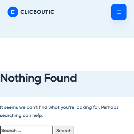
Skip
Skip
links
to
Tog
primary
nav
navigation
Skip
Search
to
For:
content
Nothing Found
It seems we can’t find what you’re looking for. Perhaps
searching can help.