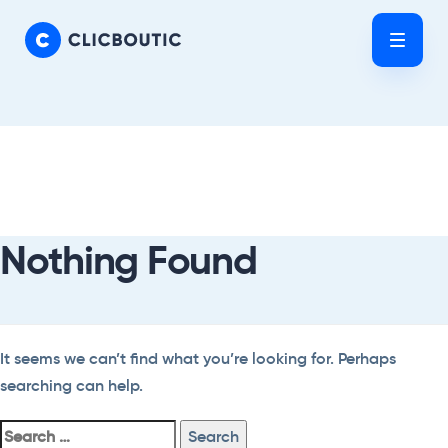
Skip
Skip
links
to
Tog
primary
nav
navigation
Skip
Search
to
For:
content
Nothing Found
It seems we can’t find what you’re looking for. Perhaps
searching can help.