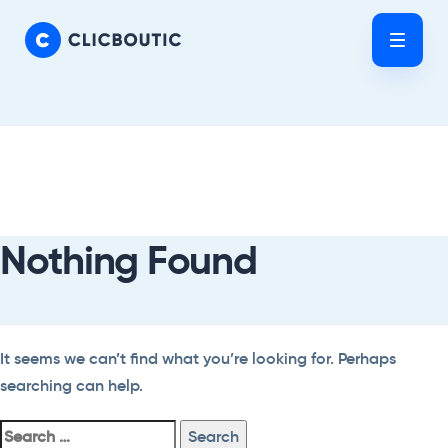
Skip
Skip
links
to
Tog
primary
nav
navigation
Skip
Search
to
For:
content
Nothing Found
It seems we can’t find what you’re looking for. Perhaps
searching can help.