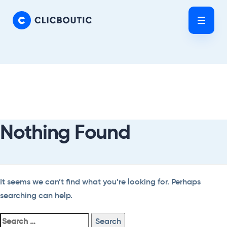
Skip
Skip
links
to
Tog
primary
nav
navigation
Skip
Search
to
For:
content
Nothing Found
It seems we can’t find what you’re looking for. Perhaps
searching can help.