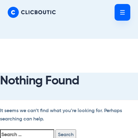
Skip
Skip
links
to
Tog
primary
nav
navigation
Skip
Search
to
For:
content
Nothing Found
It seems we can’t find what you’re looking for. Perhaps
searching can help.