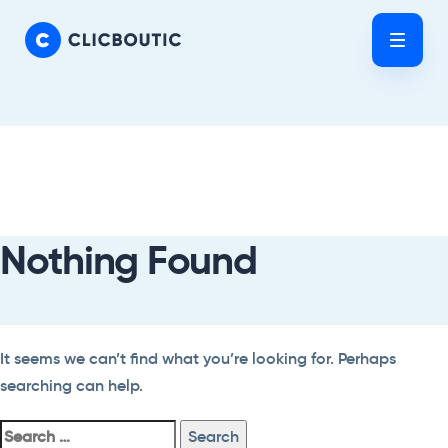
Skip
Skip
links
to
Tog
primary
nav
navigation
Skip
Search
to
For:
content
Nothing Found
It seems we can’t find what you’re looking for. Perhaps
searching can help.