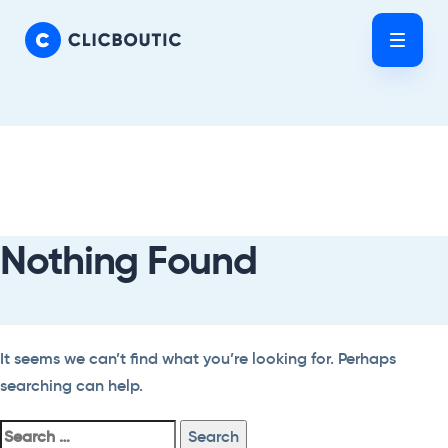
Skip
Skip
links
to
Tog
primary
nav
navigation
Skip
Search
to
For:
content
Nothing Found
It seems we can’t find what you’re looking for. Perhaps
searching can help.