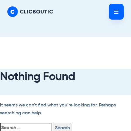
Skip
Skip
links
to
Tog
primary
nav
navigation
Skip
Search
to
For:
content
Nothing Found
It seems we can’t find what you’re looking for. Perhaps
searching can help.