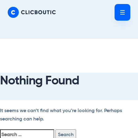
Skip
Skip
links
to
Tog
primary
nav
navigation
Skip
Search
to
For:
content
Nothing Found
It seems we can’t find what you’re looking for. Perhaps
searching can help.