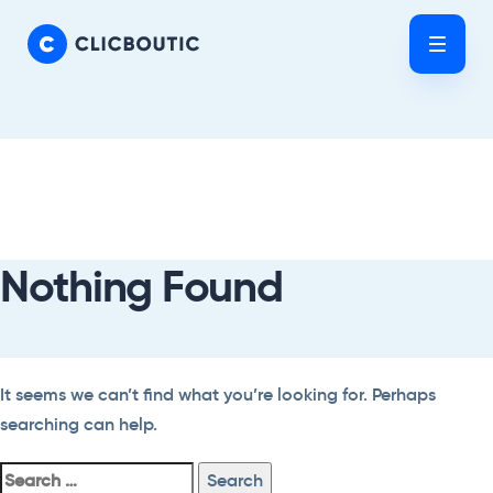
Skip
Skip
links
to
Tog
primary
nav
navigation
Skip
Search
to
For:
content
Nothing Found
It seems we can’t find what you’re looking for. Perhaps
searching can help.