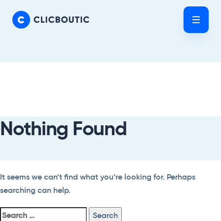
Skip
Skip
links
to
Tog
primary
nav
navigation
Skip
Search
to
For:
content
Nothing Found
It seems we can’t find what you’re looking for. Perhaps
searching can help.