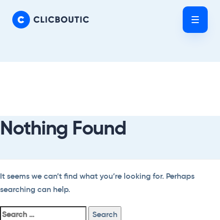
Skip
Skip
links
to
Tog
primary
nav
navigation
Skip
Search
to
For:
content
Nothing Found
It seems we can’t find what you’re looking for. Perhaps
searching can help.