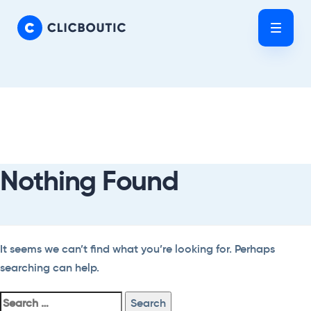
Skip
Skip
links
to
Tog
primary
nav
navigation
Skip
Search
to
For:
content
Nothing Found
It seems we can’t find what you’re looking for. Perhaps
searching can help.