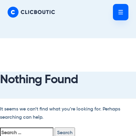
Skip
Skip
links
to
Tog
primary
nav
navigation
Skip
Search
to
For:
content
Nothing Found
It seems we can’t find what you’re looking for. Perhaps
searching can help.