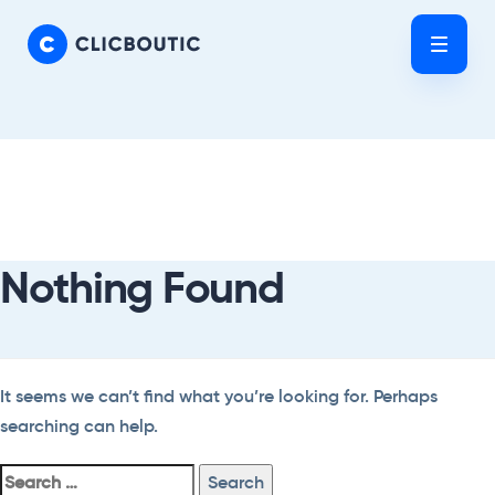
Skip
Skip
links
to
Tog
primary
nav
navigation
Skip
Search
to
For:
content
Nothing Found
It seems we can’t find what you’re looking for. Perhaps
searching can help.