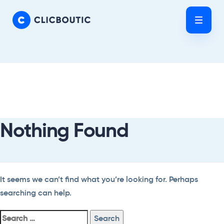
Skip
Skip
links
to
Tog
primary
nav
navigation
Skip
Search
to
For:
content
Nothing Found
It seems we can’t find what you’re looking for. Perhaps
searching can help.