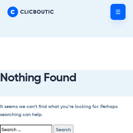
Skip
Skip
links
to
Tog
primary
nav
navigation
Skip
Search
to
For:
content
Nothing Found
It seems we can’t find what you’re looking for. Perhaps
searching can help.