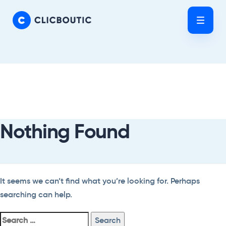
Skip
Skip
links
to
Tog
primary
nav
navigation
Skip
Search
to
For:
content
Nothing Found
It seems we can’t find what you’re looking for. Perhaps
searching can help.