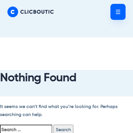
Skip
Skip
links
to
Tog
primary
nav
navigation
Skip
Search
to
For:
content
Nothing Found
It seems we can’t find what you’re looking for. Perhaps
searching can help.