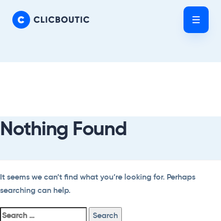
Skip
Skip
links
to
Tog
primary
nav
navigation
Skip
Search
to
For:
content
Nothing Found
It seems we can’t find what you’re looking for. Perhaps
searching can help.