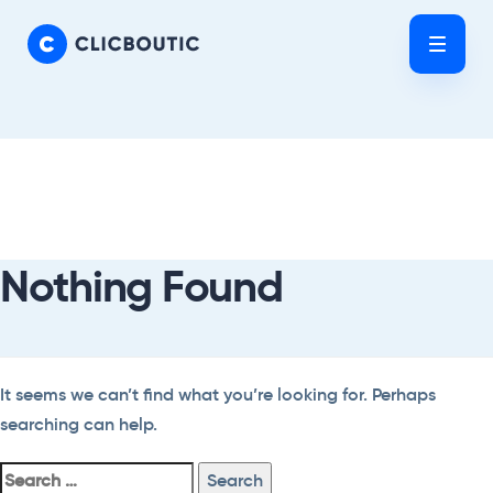
Skip
Skip
links
to
Tog
primary
nav
navigation
Skip
Search
to
For:
content
Nothing Found
It seems we can’t find what you’re looking for. Perhaps
searching can help.