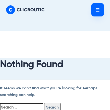
Skip
Skip
links
to
Tog
primary
nav
navigation
Skip
Search
to
For:
content
Nothing Found
It seems we can’t find what you’re looking for. Perhaps
searching can help.