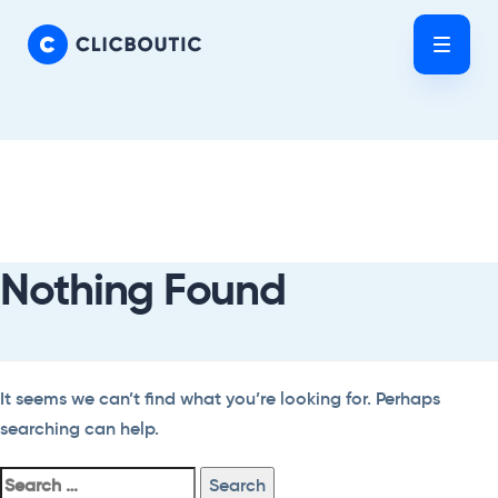
Skip
Skip
links
to
Tog
primary
nav
navigation
Skip
Search
to
For:
content
Nothing Found
It seems we can’t find what you’re looking for. Perhaps
searching can help.