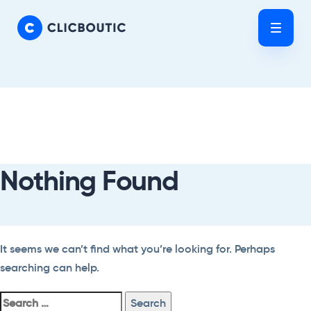
Skip
Skip
links
to
Tog
primary
nav
navigation
Skip
Search
to
For:
content
Nothing Found
It seems we can’t find what you’re looking for. Perhaps
searching can help.