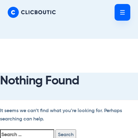
Skip
Skip
links
to
Tog
primary
nav
navigation
Skip
Search
to
For:
content
Nothing Found
It seems we can’t find what you’re looking for. Perhaps
searching can help.