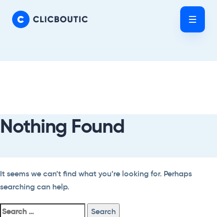
Skip
Skip
links
to
Tog
primary
nav
navigation
Skip
Search
to
For:
content
Nothing Found
It seems we can’t find what you’re looking for. Perhaps
searching can help.