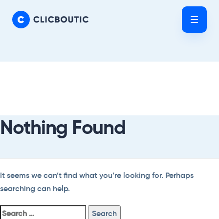
Skip
Skip
links
to
Tog
primary
nav
navigation
Skip
Search
to
For:
content
Nothing Found
It seems we can’t find what you’re looking for. Perhaps
searching can help.