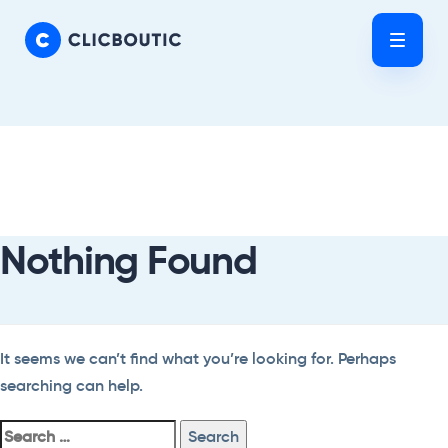
Skip
Skip
links
to
Tog
primary
nav
navigation
Skip
Search
to
For:
content
Nothing Found
It seems we can’t find what you’re looking for. Perhaps
searching can help.