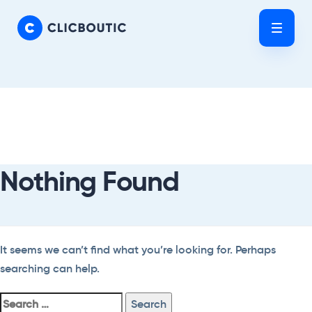
Skip
Skip
links
to
Tog
primary
nav
navigation
Skip
Search
to
For:
content
Nothing Found
It seems we can’t find what you’re looking for. Perhaps
searching can help.