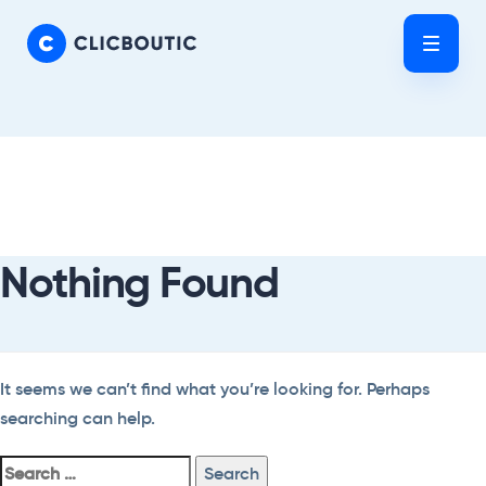
Skip
Skip
links
to
Tog
primary
nav
navigation
Skip
Search
to
For:
content
Nothing Found
It seems we can’t find what you’re looking for. Perhaps
searching can help.