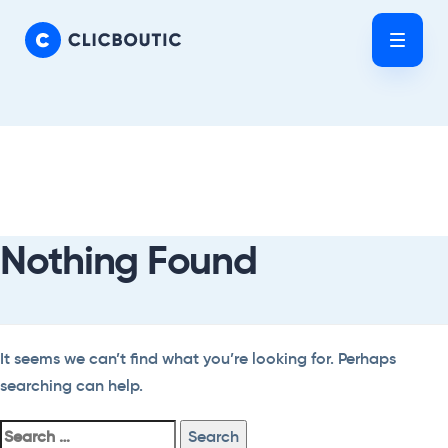
Skip
Skip
links
to
Tog
primary
nav
navigation
Skip
Search
to
For:
content
Nothing Found
It seems we can’t find what you’re looking for. Perhaps
searching can help.