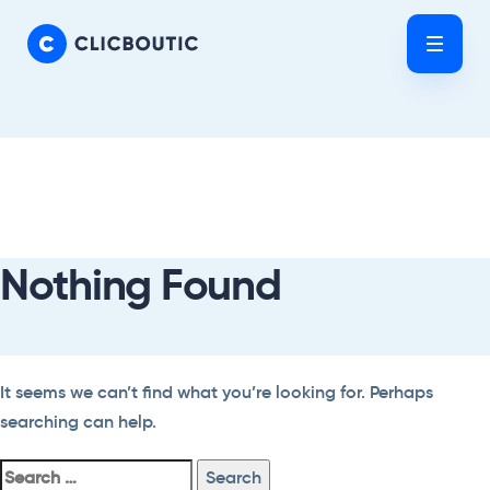
Skip
Skip
links
to
Tog
primary
nav
navigation
Skip
Search
to
For:
content
Nothing Found
It seems we can’t find what you’re looking for. Perhaps
searching can help.