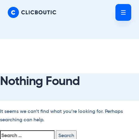
Skip
Skip
links
to
Tog
primary
nav
navigation
Skip
Search
to
For:
content
Nothing Found
It seems we can’t find what you’re looking for. Perhaps
searching can help.